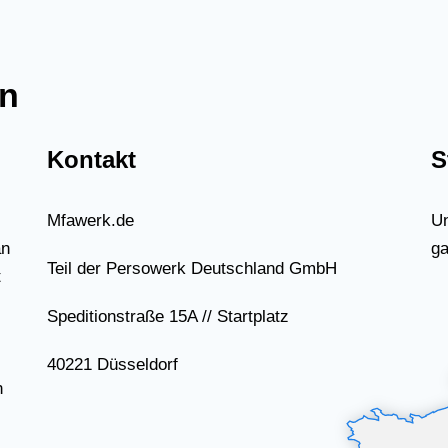
en
Kontakt
S
Mfawerk.de
Un
an
ga
Teil der Persowerk Deutschland GmbH
t
Speditionstraße 15A // Startplatz
40221 Düsseldorf
n