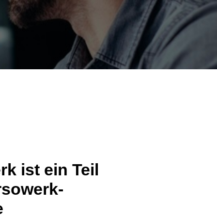
 ist ein Teil
rsowerk-
e