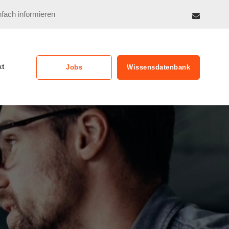
nfach informieren
kt
Jobs
Wissensdatenbank