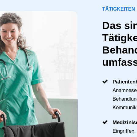
TÄTIGKEITEN
Das si
Tätigke
Behand
umfass
Patienten
Anamnese,
Behandlun
Kommunika
Medizinis
Eingriffe