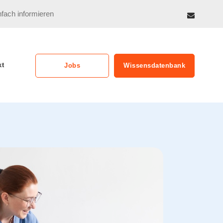
nfach informieren
kt
Jobs
Wissensdatenbank