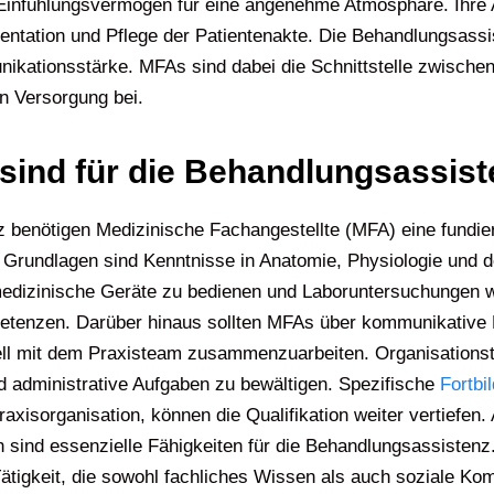
t Einfühlungsvermögen für eine angenehme Atmosphäre. Ihr
ntation und Pflege der Patientenakte. Die Behandlungsassi
kationsstärke. MFAs sind dabei die Schnittstelle zwischen 
en Versorgung bei.
 sind für die Behandlungsassis
nz benötigen Medizinische Fachangestellte (MFA) eine fundie
ge Grundlagen sind Kenntnisse in Anatomie, Physiologie und
medizinische Geräte zu bedienen und Laboruntersuchungen w
etenzen. Darüber hinaus sollten MFAs über kommunikative F
ll mit dem Praxisteam zusammenzuarbeiten. Organisationsta
nd administrative Aufgaben zu bewältigen. Spezifische
Fortbi
isorganisation, können die Qualifikation weiter vertiefen
en sind essenzielle Fähigkeiten für die Behandlungsassisten
tigkeit, die sowohl fachliches Wissen als auch soziale Kom