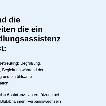
nd die
iten die ein
lungsassistenz
t:
betreuung:
Begrüßung,
 Begleitung während der
g und einfühlsame
tion.
che Assistenz:
Unterstützung bei
n, Blutabnahmen, Verbandswechseln